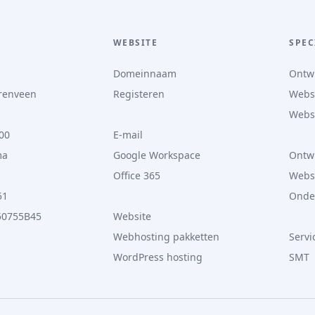
WEBSITE
SPEC
Domeinnaam
Ontwi
renveen
Registeren
Webs
Webs
00
E-mail
ma
Google Workspace
Ontwi
Office 365
Webs
51
Onde
50755B45
Website
Webhosting pakketten
Servi
WordPress hosting
SMT