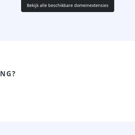
Bekijk alle beschikbare domeinextensies
ING?