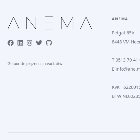
A
N
E
M
A
ANEMA
Petgat 65b
8448 VM Hee
T
0513 79 41 
Getoonde prijzen zijn excl. btw
E
info@ane.
KvK
622001
BTW NL0023