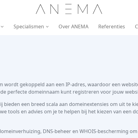
A
N
E
M
A
Specialismen
Over ANEMA
Referenties
C
m wordt gekoppeld aan een IP-adres, waardoor een website 
 de perfecte domeinnaam kunt registreren voor jouw websi
, wij bieden een breed scala aan domeinextensies om uit te 
n we tools en advies om je te helpen bij het kiezen van een
s domeinverhuizing, DNS-beheer en WHOIS-bescherming om